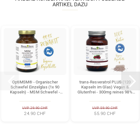
ARTIKEL DAZU
OptiMSM® - Organischer
trans-Resveratrol PLUS (120
Schwefel Einzelglas (1x 90
Kapseln im Glas) Vegan &
Kapseln) - MSM Schwefel -
Glutenfrei - 300mg reines 98%
Vegan & Glutenfrei -
trans-Resveratrol...
Methylsulfonylmethan...
UVP 29.90 CHF
UVP 59.90 CHF
24.90 CHF
55.90 CHF