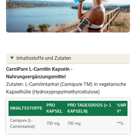
Inhaltsstoffe und Zutaten
CarniPure L-Carnitin Kapseln -
Nahrungsergänzungsmittel
Zutaten:
L-Carnitintartrat (Carnipure TM) in vegetarische
Kapselhülle (Hydroxypropylmethylcellulose)
PRO
PRO TAGESDOSIS (= 1
%NR
INHALTSSTOFFE
KAPSEL
KAPSELN)
V*
Carnipure (L-
700 mg
700 mg
**%
Carnitintartrat)