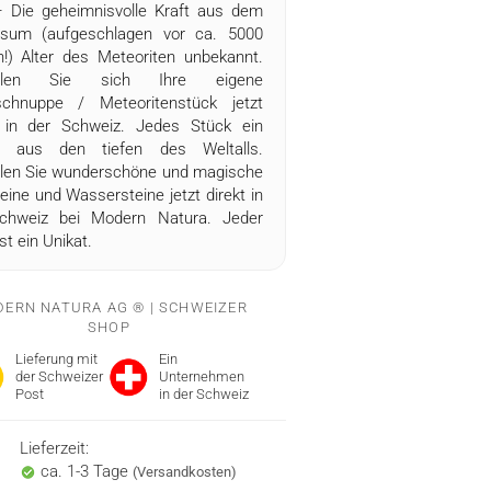
 Die geheimnisvolle Kraft aus dem
rsum (aufgeschlagen vor ca. 5000
n!) Alter des Meteoriten unbekannt.
ellen Sie sich Ihre eigene
schnuppe / Meteoritenstück jetzt
t in der Schweiz. Jedes Stück ein
t aus den tiefen des Weltalls.
llen Sie wunderschöne und magische
eine und Wassersteine jetzt direkt in
chweiz bei Modern Natura. Jeder
ist ein Unikat.
ERN NATURA AG ® | SCHWEIZER
SHOP
Lieferung mit
Ein
der Schweizer
Unternehmen
Post
in der Schweiz
Lieferzeit:
ca. 1-3 Tage
(Versandkosten)