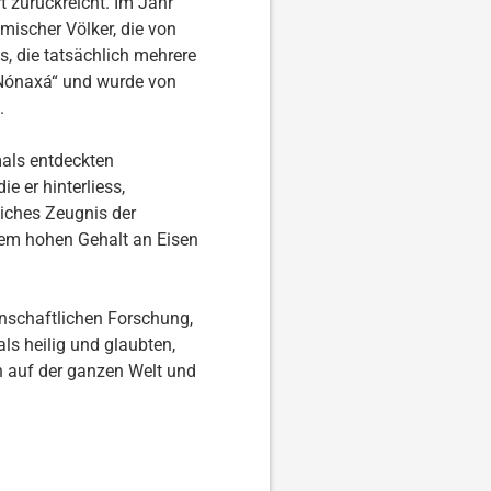
t zurückreicht. Im Jahr
mischer Völker, die von
s, die tatsächlich mehrere
 Nónaxá“ und wurde von
.
mals entdeckten
e er hinterliess,
liches Zeugnis der
trem hohen Gehalt an Eisen
enschaftlichen Forschung,
s heilig und glaubten,
n auf der ganzen Welt und