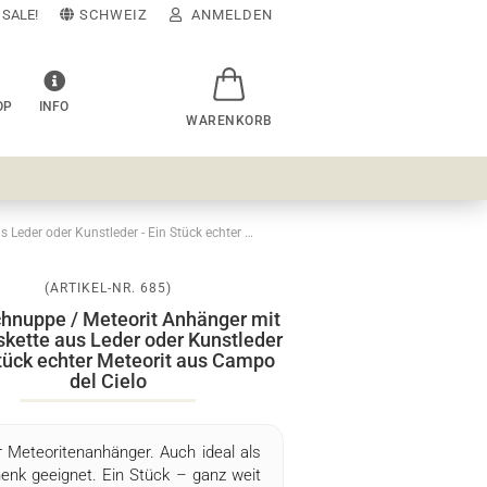
SALE!
SCHWEIZ
ANMELDEN
OP
INFO
E-Mail
Passwort
Sternschnuppe / Meteorit Anhänger mit 1m Halskette aus Leder oder Kunstleder - Ein Stück echter Meteorit aus Campo del Cielo
(ARTIKEL-NR.
685
)
Konto erstellen
chnuppe / Meteorit Anhänger mit
kette aus Leder oder Kunstleder
sswort vergessen?
Stück echter Meteorit aus Campo
del Cielo
Schnelle Anmeldung mit
 Meteoritenanhänger. Auch ideal als
enk geeignet. Ein Stück – ganz weit