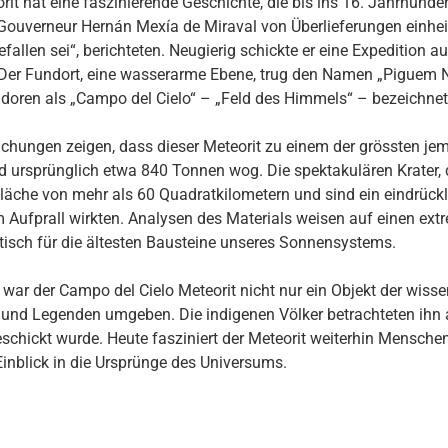
it hat eine faszinierende Geschichte, die bis ins 16. Jahrhunder
Gouverneur Hernán Mexía de Miraval von Überlieferungen einhei
allen sei“, berichteten. Neugierig schickte er eine Expedition au
 Der Fundort, eine wasserarme Ebene, trug den Namen „Piguem
oren als „Campo del Cielo“ – „Feld des Himmels“ – bezeichnet
chungen zeigen, dass dieser Meteorit zu einem der grössten je
 ursprünglich etwa 840 Tonnen wog. Die spektakulären Krater, di
Fläche von mehr als 60 Quadratkilometern und sind ein eindrück
m Aufprall wirkten. Analysen des Materials weisen auf einen ex
stisch für die ältesten Bausteine unseres Sonnensystems.
war der Campo del Cielo Meteorit nicht nur ein Objekt der wiss
nd Legenden umgeben. Die indigenen Völker betrachteten ihn al
eschickt wurde. Heute fasziniert der Meteorit weiterhin Mensche
 Einblick in die Ursprünge des Universums.