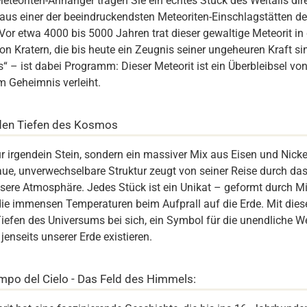
eteoriten-Anhänger tragen Sie ein echtes Stück des Weltalls dir
aus einer der beeindruckendsten Meteoriten-Einschlagstätten de
Vor etwa 4000 bis 5000 Jahren trat dieser gewaltige Meteorit in
von Kratern, die bis heute ein Zeugnis seiner ungeheuren Kraft 
“ – ist dabei Programm: Dieser Meteorit ist ein Überbleibsel vo
 Geheimnis verleiht.
s den Tiefen des Kosmos
nur irgendein Stein, sondern ein massiver Mix aus Eisen und Nicke
raue, unverwechselbare Struktur zeugt von seiner Reise durch da
nsere Atmosphäre. Jedes Stück ist ein Unikat – geformt durch Mi
ie immensen Temperaturen beim Aufprall auf die Erde. Mit die
Tiefen des Universums bei sich, ein Symbol für die unendliche W
 jenseits unserer Erde existieren.
mpo del Cielo - Das Feld des Himmels: