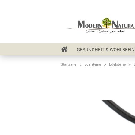
GESUNDHEIT & WOHLBEFI
»
»
»
Startseite
Edelsteine
Edelsteine