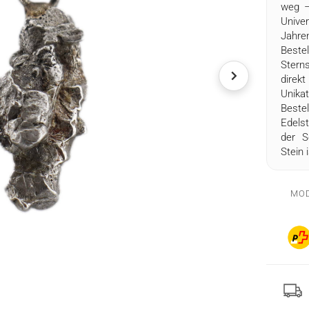
weg –
Unive
Jahre
Best
Stern
direk
Unika
Beste
Edelst
der S
Stein 
MOD