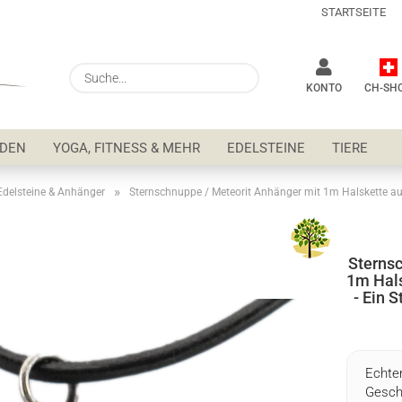
STARTSEITE
Lieferung
Suche...
KONTO
CH-SH
NDEN
YOGA, FITNESS & MEHR
EDELSTEINE
TIERE
»
Edelsteine & Anhänger
Sterns
1m Hals
Pa
- Ein 
Echter
Gesch