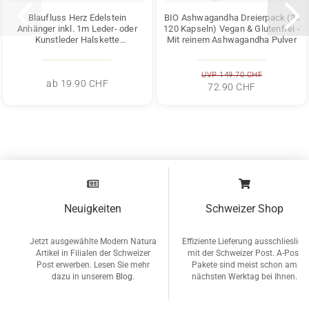
Blaufluss Herz Edelstein
BIO Ashwagandha Dreierpack (3x
Anhänger inkl. 1m Leder- oder
120 Kapseln) Vegan & Glutenfrei -
Kunstleder Halskette
Mit reinem Ashwagandha Pulver
(Schmuckstein)
UVP 149.70 CHF
ab 19.90 CHF
72.90 CHF
Neuigkeiten
Schweizer Shop
Jetzt ausgewählte Modern Natura
Effiziente Lieferung ausschlieslich
Artikel in Filialen der Schweizer
mit der Schweizer Post. A-Post
Post erwerben. Lesen Sie mehr
Pakete sind meist schon am
dazu in unserem
Blog
.
nächsten Werktag bei Ihnen.