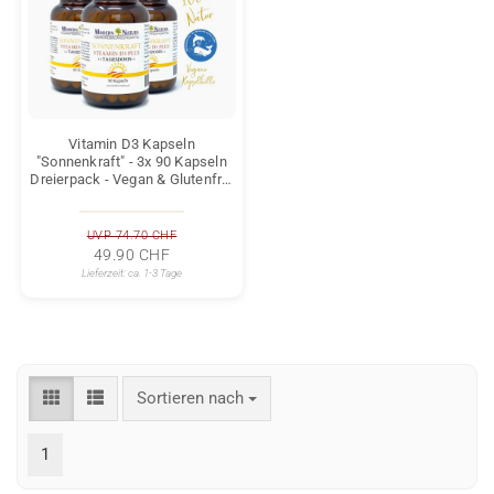
Vitamin D3 Kapseln
"Sonnenkraft" - 3x 90 Kapseln
Dreierpack - Vegan & Glutenfrei
- (Vitamin D 2800 IE. pro Kapsel)
UVP 74.70 CHF
49.90 CHF
Lieferzeit:
ca. 1-3 Tage
Sortieren nach
Sortieren nach
1