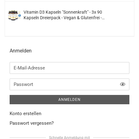
Vitamin D3 Kapseln "Sonnenkraft" - 3x 90
Kapseln Dreierpack - Vegan & Glutenfrei -
(Vitamin D 2800 IE. pro Kapsel)
Anmelden
E-
Mail-
Adresse
TOGG
Passwort
ANMELDEN
Konto erstellen
Passwort vergessen?
Schnelle Anmeldung mit