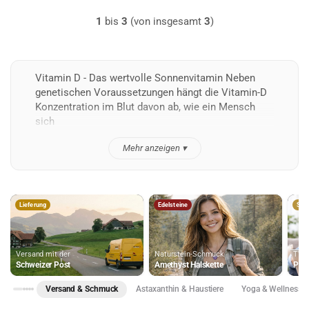
1
bis
3
(von insgesamt
3
)
Vitamin D - Das wertvolle Sonnenvitamin Neben
genetischen Voraussetzungen hängt die Vitamin-D
Konzentration im Blut davon ab, wie ein Mensch
sich
Mehr anzeigen ▾
Antioxidans
Nahrungsergänzung
Hau
Bio
Speziell für Männer
Nur 
Astaxanthin
TANIT
für 
Versand & Schmuck
Astaxanthin & Haustiere
Yoga & Wellness