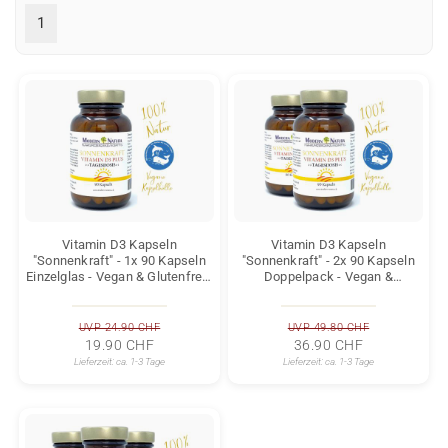
1
Vitamin D3 Kapseln
Vitamin D3 Kapseln
"Sonnenkraft" - 1x 90 Kapseln
"Sonnenkraft" - 2x 90 Kapseln
Einzelglas - Vegan & Glutenfrei -
Doppelpack - Vegan &
(Cholecalciferol 2800 IE. pro
Glutenfrei - (Vitamin D 2800 IE.
Kapsel)
pro Kapsel)
UVP 24.90 CHF
UVP 49.80 CHF
19.90 CHF
36.90 CHF
Lieferzeit:
ca. 1-3 Tage
Lieferzeit:
ca. 1-3 Tage