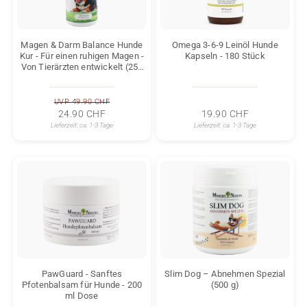
Magen & Darm Balance Hunde
Omega 3-6-9 Leinöl Hunde
Kur - Für einen ruhigen Magen -
Kapseln - 180 Stück
Von Tierärzten entwickelt (250
Gramm)
UVP 49.90 CHF
24.90 CHF
19.90 CHF
Lieferzeit:
ca. 1-3 Tage
Lieferzeit:
ca. 1-3 Tage
PawGuard - Sanftes
Slim Dog – Abnehmen Spezial
Pfotenbalsam für Hunde - 200
(500 g)
ml Dose