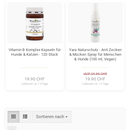
Vitamin B Komplex Kapseln für
Yara Naturschutz - Anti Zecken
Hunde & Katzen - 120 Stück
& Mücken Spray für Menschen
& Hunde (100 ml, Vegan)
UVP 24.90 CHF
19.90 CHF
19.90 CHF
Lieferzeit:
ca. 1-3 Tage
Lieferzeit:
ca. 1-3 Tage
Sortieren nach
Sortieren nach