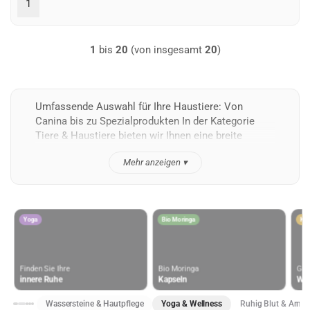
1
1
bis
20
(von insgesamt
20
)
Umfassende Auswahl für Ihre Haustiere: Von
Canina bis zu Spezialprodukten In der Kategorie
Tiere & Haustiere bieten wir Ihnen eine breite
Mehr anzeigen ▾
Yoga
Bio Moringa
Kate
Finden Sie Ihre
Bio Moringa
Gesu
innere Ruhe
Kapseln
Woh
Wassersteine & Hautpflege
Yoga & Wellness
Ruhig Blut & Armb