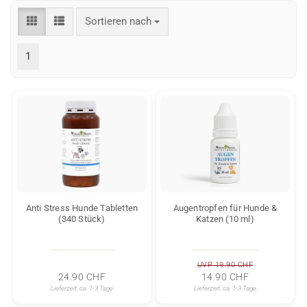
Sortieren nach
Sortieren nach
1
Anti Stress Hunde Tabletten
Augentropfen für Hunde &
(340 Stück)
Katzen (10 ml)
UVP 19.90 CHF
24.90 CHF
14.90 CHF
Lieferzeit:
ca. 1-3 Tage
Lieferzeit:
ca. 1-3 Tage