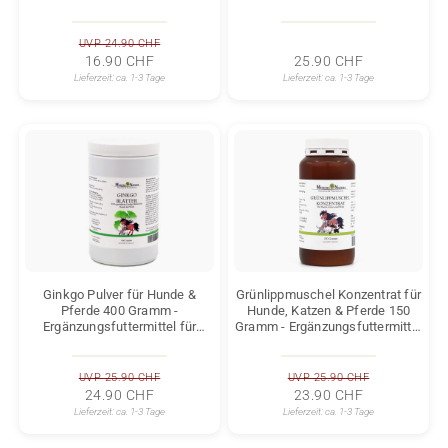
und acht wichtigen B-Vitaminen
UVP 24.90 CHF
16.90 CHF
25.90 CHF
Lieferzeit:
ca. 1-3 Tage
Lieferzeit:
ca. 1-3 Tage
Ginkgo Pulver für Hunde &
Grünlippmuschel Konzentrat für
Pferde 400 Gramm -
Hunde, Katzen & Pferde 150
Ergänzungsfuttermittel für
Gramm - Ergänzungsfuttermittel
bessere Durchblutung und
für Gelenke und Knorpel
kognitive Funktionen
UVP 25.90 CHF
UVP 25.90 CHF
24.90 CHF
23.90 CHF
Lieferzeit:
ca. 1-3 Tage
Lieferzeit:
ca. 1-3 Tage