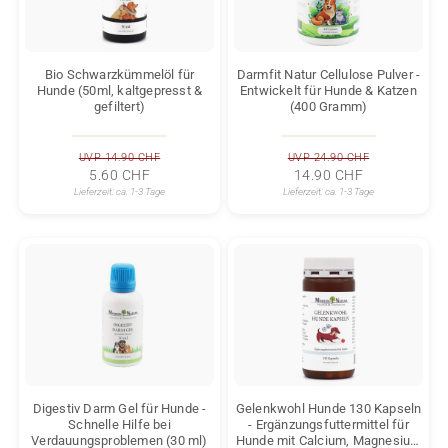
Bio Schwarzkümmelöl für
Darmfit Natur Cellulose Pulver -
Hunde (50ml, kaltgepresst &
Entwickelt für Hunde & Katzen
gefiltert)
(400 Gramm)
UVP 14.90 CHF
UVP 24.90 CHF
5.60 CHF
14.90 CHF
Lieferzeit:
ca. 1-3 Tage
Lieferzeit:
ca. 1-3 Tage
Digestiv Darm Gel für Hunde -
Gelenkwohl Hunde 130 Kapseln
Schnelle Hilfe bei
- Ergänzungsfuttermittel für
Verdauungsproblemen (30 ml)
Hunde mit Calcium, Magnesium