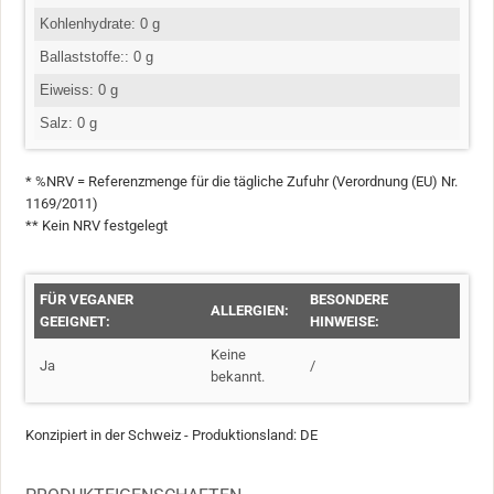
Kohlenhydrate: 0 g
Ballaststoffe:: 0 g
Eiweiss: 0 g
Salz: 0 g
* %NRV = Referenzmenge für die tägliche Zufuhr (Verordnung (EU) Nr.
1169/2011)
** Kein NRV festgelegt
FÜR VEGANER
BESONDERE
ALLERGIEN:
GEEIGNET:
HINWEISE:
Keine
Ja
/
bekannt.
Konzipiert in der Schweiz - Produktionsland: DE