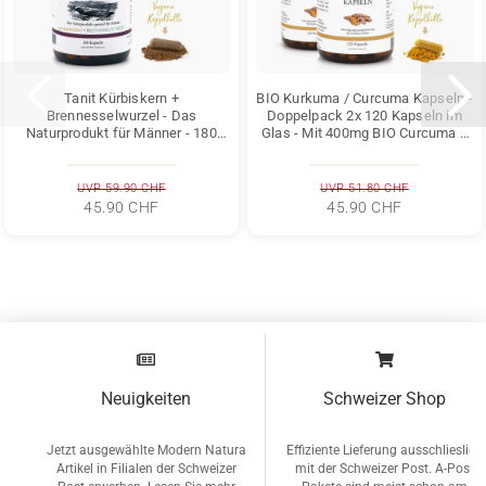
Tanit Kürbiskern +
BIO Kurkuma / Curcuma Kapseln -
Brennesselwurzel - Das
Doppelpack 2x 120 Kapseln im
Naturprodukt für Männer - 180
Glas - Mit 400mg BIO Curcuma +
Kapseln, Vegan & Glutenfrei...
5mg BIO...
UVP 59.90 CHF
UVP 51.80 CHF
45.90 CHF
45.90 CHF
Neuigkeiten
Schweizer Shop
Jetzt ausgewählte Modern Natura
Effiziente Lieferung ausschlieslich
Artikel in Filialen der Schweizer
mit der Schweizer Post. A-Post