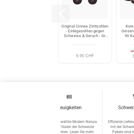
Original Cinnea Zimtsohlen
Kore
- Einlegesohlen gegen
Ginsen
Schweiss & Geruch - Gr.
90 K
36-46 - Schwarz
Glutenfr
mit
U
9.90 CHF
Neuigkeiten
Schwei
Jetzt ausgewählte Modern Natura
Effiziente Liefe
Artikel in Filialen der Schweizer
mit der Schwei
Post erwerben. Lesen Sie mehr
Pakete sind 