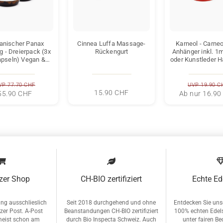
anischer Panax
Cinnea Luffa Massage-
Karneol - Carneo
g - Dreierpack (3x
Rückengurt
Anhänger inkl. 1
apseln) Vegan &
oder Kunstleder H
ei - Ginsengextrakt
(Schmuckste
 B-Vitaminen...
VP 77.70 CHF
UVP 19.90 C
15.90 CHF
55.90 CHF
Ab nur 16.90
zer Shop
CH-BIO zertifiziert
Echte Ed
rung ausschlieslich
Seit 2018 durchgehend und ohne
Entdecken Sie unse
zer Post. A-Post
Beanstandungen CH-BIO zertifiziert
100% echten Edel
meist schon am
durch Bio Inspecta Schweiz. Auch
unter fairen B