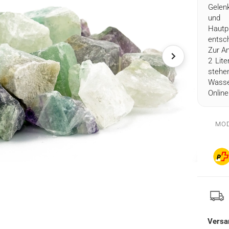
Gelen
und 
Hautp
entsch
Zur An
2 Lit
stehe
Wasse
Onlin
MOD
Versa