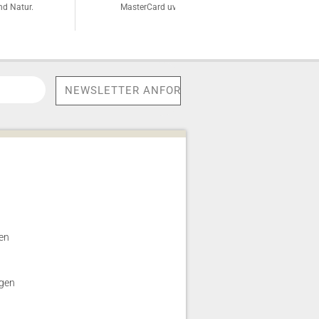
d Natur.
MasterCard uvm.
en
gen