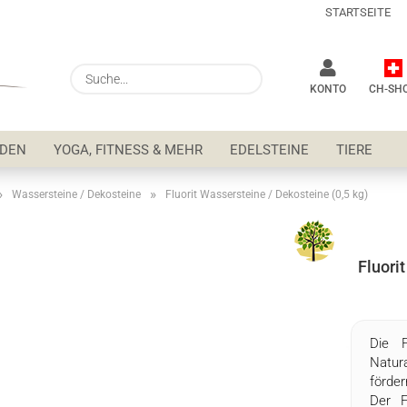
STARTSEITE
Lieferung
Suche...
KONTO
CH-SH
NDEN
YOGA, FITNESS & MEHR
EDELSTEINE
TIERE
»
»
Wassersteine / Dekosteine
Fluorit Wassersteine / Dekosteine (0,5 kg)
Fluori
Pa
Die F
Natura
förde
Der F