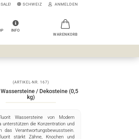
SALE!
SCHWEIZ
ANMELDEN
OP
INFO
E-Mail
Passwort
(ARTIKEL-NR.
167
)
Konto erstellen
t Wassersteine / Dekosteine (0,5
kg)
sswort vergessen?
Schnelle Anmeldung mit
luorit Wassersteine von Modern
 unterstützen die Konzentration und
rn das Verantwortungsbewusstsein.
luorit stärkt Zähne, Knochen und