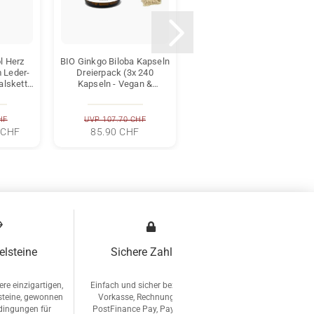
l Herz
BIO Ginkgo Biloba Kapseln
Yogabolster Zebra - Rund
m Leder-
Dreierpack (3x 240
70x20 cm Schwarz Weiss -
alskette
Kapseln - Vegan &
Schweizer Bio Dinkelspelz
in)
Glutenfrei)
- Yoga Rolle
HF
UVP 107.70 CHF
59.90 CHF
 CHF
85.90 CHF
elsteine
Sichere Zahlung
re einzigartigen,
Einfach und sicher bezahlen mit
steine, gewonnen
Vorkasse, Rechnung, TWINT,
edingungen für
PostFinance Pay, PayPal, VISA,