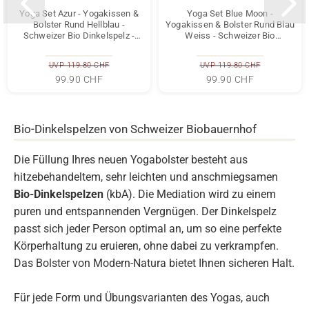
Yoga Set Azur - Yogakissen &
Yoga Set Blue Moon -
Bolster Rund Hellblau -
Yogakissen & Bolster Rund Blau
Schweizer Bio Dinkelspelz -
Weiss - Schweizer Bio
70x20 & 42x15 cm...
Dinkelspelz - 70x20 & 42x15...
UVP 119.80 CHF
UVP 119.80 CHF
99.90 CHF
99.90 CHF
Bio-Dinkelspelzen von Schweizer Biobauernhof
Die Füllung Ihres neuen Yogabolster besteht aus
hitzebehandeltem, sehr leichten und anschmiegsamen
Bio-Dinkelspelzen
(kbA). Die Mediation wird zu einem
puren und entspannenden Vergnügen. Der Dinkelspelz
passt sich jeder Person optimal an, um so eine perfekte
Körperhaltung zu eruieren, ohne dabei zu verkrampfen.
Das Bolster von Modern-Natura bietet Ihnen sicheren Halt.
Für jede Form und Übungsvarianten des Yogas, auch