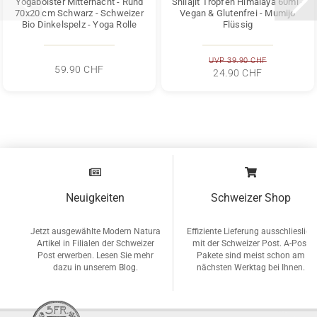
Yogabolster Mitternacht - Rund
Shilajit Tropfen Himalaya 60ml -
70x20 cm Schwarz - Schweizer
Vegan & Glutenfrei - Mumijo
Bio Dinkelspelz - Yoga Rolle
Flüssig
UVP 39.90 CHF
59.90 CHF
24.90 CHF
Neuigkeiten
Schweizer Shop
Jetzt ausgewählte Modern Natura
Effiziente Lieferung ausschlieslich
Artikel in Filialen der Schweizer
mit der Schweizer Post. A-Post
Post erwerben. Lesen Sie mehr
Pakete sind meist schon am
dazu in unserem
Blog
.
nächsten Werktag bei Ihnen.