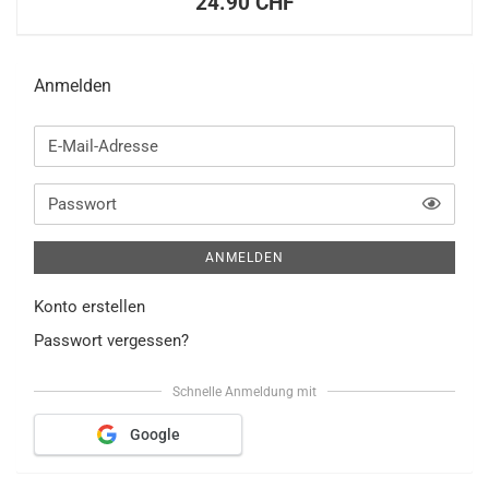
24.90 CHF
Anmelden
E-
Mail-
Adresse
TOGG
Passwort
ANMELDEN
Konto erstellen
Passwort vergessen?
Schnelle Anmeldung mit