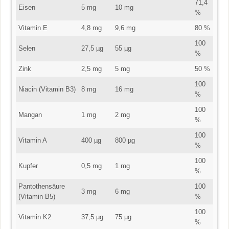
71,4
Eisen
5 mg
10 mg
%
Vitamin E
4,8 mg
9,6 mg
80 %
100
Selen
27,5 µg
55 µg
%
Zink
2,5 mg
5 mg
50 %
100
Niacin (Vitamin B3)
8 mg
16 mg
%
100
Mangan
1 mg
2 mg
%
100
Vitamin A
400 µg
800 µg
%
100
Kupfer
0,5 mg
1 mg
%
Pantothensäure
100
3 mg
6 mg
(Vitamin B5)
%
100
Vitamin K2
37,5 µg
75 µg
%