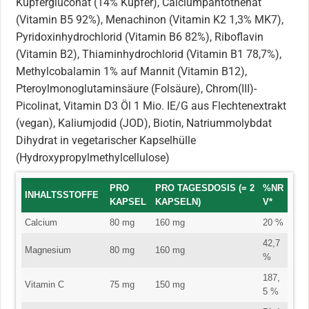
Kupfergluconat (14% Kupfer), Calciumpantothenat
(Vitamin B5 92%), Menachinon (Vitamin K2 1,3% MK7),
Pyridoxinhydrochlorid (Vitamin B6 82%), Riboflavin
(Vitamin B2), Thiaminhydrochlorid (Vitamin B1 78,7%),
Methylcobalamin 1% auf Mannit (Vitamin B12),
Pteroylmonoglutaminsäure (Folsäure), Chrom(III)-
Picolinat, Vitamin D3 Öl 1 Mio. IE/G aus Flechtenextrakt
(vegan), Kaliumjodid (JOD), Biotin, Natriummolybdat
Dihydrat in vegetarischer Kapselhülle
(Hydroxypropylmethylcellulose)
PRO
PRO TAGESDOSIS (= 2
%NR
INHALTSSTOFFE
KAPSEL
KAPSELN)
V*
Calcium
80 mg
160 mg
20 %
42,7
Magnesium
80 mg
160 mg
%
187,
Vitamin C
75 mg
150 mg
5 %