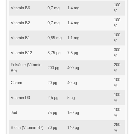
100
Vitamin B6
0,7 mg
1,4 mg
%
100
Vitamin B2
0,7 mg
1,4 mg
%
100
Vitamin B1
0,55 mg
1,1 mg
%
300
Vitamin B12
3,75 µg
7,5 µg
%
Folsäure (Vitamin
200
200 µg
400 µg
B9)
%
100
Chrom
20 µg
40 µg
%
100
Vitamin D3
2,5 µg
5 µg
%
100
Jod
75 µg
150 µg
%
280
Biotin (Vitamin B7)
70 µg
140 µg
%