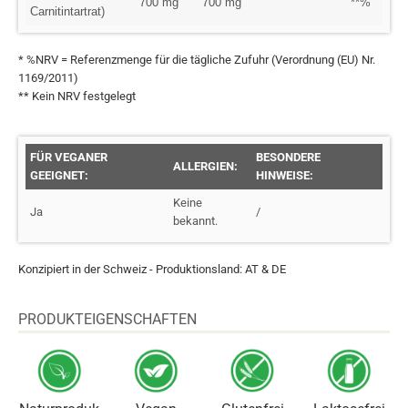
700 mg
700 mg
**%
Carnitintartrat)
* %NRV = Referenzmenge für die tägliche Zufuhr (Verordnung (EU) Nr.
1169/2011)
** Kein NRV festgelegt
FÜR VEGANER
BESONDERE
ALLERGIEN:
GEEIGNET:
HINWEISE:
Keine
Ja
/
bekannt.
Konzipiert in der Schweiz - Produktionsland: AT & DE
PRODUKTEIGENSCHAFTEN