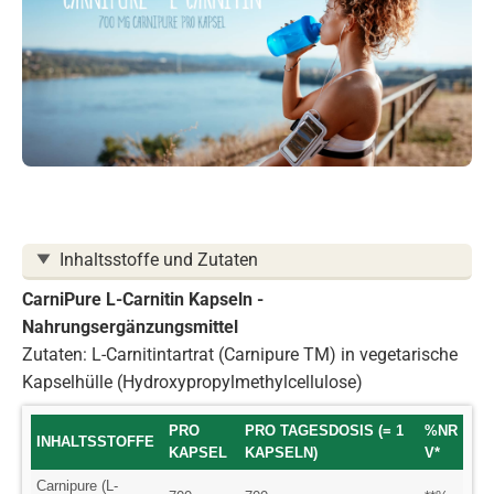
Inhaltsstoffe und Zutaten
CarniPure L-Carnitin Kapseln -
Nahrungsergänzungsmittel
Zutaten:
L-Carnitintartrat (Carnipure TM) in vegetarische
Kapselhülle (Hydroxypropylmethylcellulose)
PRO
PRO TAGESDOSIS (= 1
%NR
INHALTSSTOFFE
KAPSEL
KAPSELN)
V*
Carnipure (L-